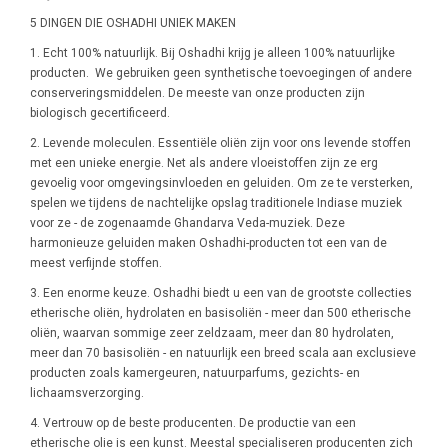
5 DINGEN DIE OSHADHI UNIEK MAKEN
1. Echt 100% natuurlijk. Bij Oshadhi krijg je alleen 100% natuurlijke
producten. We gebruiken geen synthetische toevoegingen of andere
conserveringsmiddelen. De meeste van onze producten zijn
biologisch gecertificeerd.
2. Levende moleculen. Essentiële oliën zijn voor ons levende stoffen
met een unieke energie. Net als andere vloeistoffen zijn ze erg
gevoelig voor omgevingsinvloeden en geluiden. Om ze te versterken,
spelen we tijdens de nachtelijke opslag traditionele Indiase muziek
voor ze - de zogenaamde Ghandarva Veda-muziek. Deze
harmonieuze geluiden maken Oshadhi-producten tot een van de
meest verfijnde stoffen.
3. Een enorme keuze. Oshadhi biedt u een van de grootste collecties
etherische oliën, hydrolaten en basisoliën - meer dan 500 etherische
oliën, waarvan sommige zeer zeldzaam, meer dan 80 hydrolaten,
meer dan 70 basisoliën - en natuurlijk een breed scala aan exclusieve
producten zoals kamergeuren, natuurparfums, gezichts- en
lichaamsverzorging.
4. Vertrouw op de beste producenten. De productie van een
etherische olie is een kunst. Meestal specialiseren producenten zich