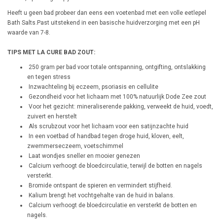
Heeft u geen bad probeer dan eens een voetenbad met een volle eetlepel
Bath Salts.Past uitstekend in een basische huidverzorging met een pH
waarde van 7-8.
TIPS MET LA CURE BAD ZOUT:
250 gram per bad voor totale ontspanning, ontgifting, ontslakking
en tegen stress
Inzwachteling bij eczeem, psoriasis en cellulite
Gezondheid voor het lichaam met 100% natuurlijk Dode Zee zout
Voor het gezicht: mineraliserende pakking, verweekt de huid, voedt,
zuivert en herstelt
Als scrubzout voor het lichaam voor een satijnzachte huid
In een voetbad of handbad tegen droge huid, kloven, eelt,
zwemmerseczeem, voetschimmel
Laat wondjes sneller en mooier genezen
Calcium verhoogt de bloedcirculatie, terwijl de botten en nagels
versterkt.
Bromide ontspant de spieren en vermindert stijfheid.
Kalium brengt het vochtgehalte van de huid in balans.
Calcium verhoogt de bloedcirculatie en versterkt de botten en
nagels.