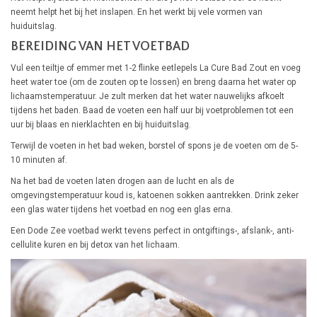
neemt helpt het bij het inslapen. En het werkt bij vele vormen van
huiduitslag.
BEREIDING VAN HET VOETBAD
Vul een teiltje of emmer met 1-2 flinke eetlepels La Cure Bad Zout en voeg
heet water toe (om de zouten op te lossen) en breng daarna het water op
lichaamstemperatuur. Je zult merken dat het water nauwelijks afkoelt
tijdens het baden. Baad de voeten een half uur bij voetproblemen tot een
uur bij blaas en nierklachten en bij huiduitslag.
Terwijl de voeten in het bad weken, borstel of spons je de voeten om de 5-
10 minuten af.
Na het bad de voeten laten drogen aan de lucht en als de
omgevingstemperatuur koud is, katoenen sokken aantrekken. Drink zeker
een glas water tijdens het voetbad en nog een glas erna.
Een Dode Zee voetbad werkt tevens perfect in ontgiftings-, afslank-, anti-
cellulite kuren en bij detox van het lichaam.