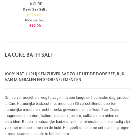
LA CURE
Dead Sea Salt .
Dode Zee Zout
La Cure Dode Zee zout om de
€12,00
vermoeidheid weg te vagen na een
lange en hectische dag, probeer la
Cure Natuurlijke badzout met meer
dan 35 verschillende soorten
natuurlijke mineralen rechtstreeks
gewonnen uit de Dode Zee.
LA CURE BATH SALT
100% NATUURLIJK EN ZUIVER BADZOUT UIT DE DODE ZEE, RIJK
AAN MINERALEN EN SPORENELEMENTEN
Om de vermoeidheid weg te vagen na een lange en hectische dag, probeer
la Cure Natuurlijke badzout met meer dan 35 verschillende soorten
natuurlijke mineralen rechtstreeks gewonnen uit de Dode Zee. Zoals
magnesium, natrium, kalium, calcium, jodium, sulfaten, bromiden en
chloriden. Baden in natuurlijke badzout vult de mineralen aan die nodig zijn
voor het metabolisme van de huid. Het geeft de ultieme ontspanning tegen
stress, spanning en pijn in het lichaam.