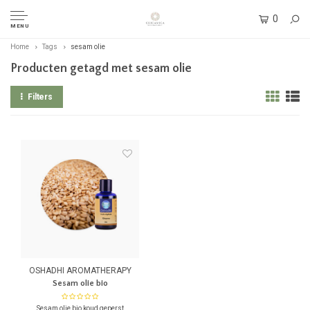
0
MENU
Home
Tags
sesam olie
Producten getagd met sesam olie
Filters
OSHADHI AROMATHERAPY
Sesam olie bio
Sesam olie bio koud geperst