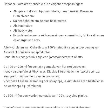
Oshadhi Hydrolaten hebben o.a. de volgende toepassingen:
Als gezichtslotion, bijv. Immortelle, Hammamelis, Rozen en
Oranjebloesem.
Na het scheren om de huid te kalmeren.
Als Haarlotion
Als body water
Hydrolaten kennen veel toepassingen, cosmetisch, bij kwaaltjes en
op energetisch nivo.
Alle Hydrolaten van Oshadhi zijn 100% natuurlijk zonder toevoeging van
Alcohol of conserveringsproducten.
Consulteer voor gebruik altijd een (Aroma) therapeut of arts.
De 100 en 200 ml flessen zijn gemaakt van het exclusieve en
hoogwaardige Violet Miron glas. Dit glas filtert het licht en zorgt voor o.a.
een goed houdbaarheid van de producten.
Voor deze flessen leveren wij ook spraytops, je kunt deze apart bestellen in
de webshop ( bij Hydrolaten)
De 500 ml flessen worden gemaakt van 100%. recycled plastic.
Veel informatie over toepassingen vindt je in het boek Hydrolaten,