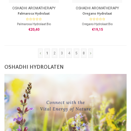
OSHADHI AROMATHERAPY
OSHADHI AROMATHERAPY
Palmarosa Hydrolaat
Oregano Hydrolaat
Palmarosa Hydrolaat Bio
Oregano Hydrolaat Bio
Botanische naam: Cymbopogon
Botanische naam: Origanum
€20,40
€19,15
Martinii
vulgare
100% zuiver Hydrolaat
100% zuiver Hydrolaat
Uit planten van gecontroleerde
Uit planten van gecontroleerde
biologische teelt
biologische teelt
Zonder toevoeging van Alcohol
Zonder toevoeging van Alcohol
1
2
3
4
5
8
Herkomst: Nepal
Herkomst: Frankrijk
Koel bewaren
Koel bewaren
OSHADHI HYDROLATEN