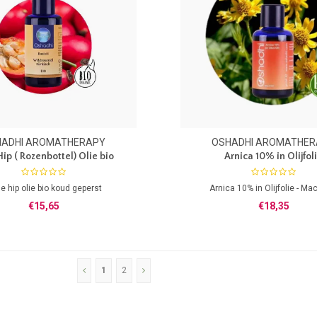
HADHI AROMATHERAPY
OSHADHI AROMATHER
ip ( Rozenbottel) Olie bio
Arnica 10% in Olijfol
e hip olie bio koud geperst
Arnica 10% in Olijfolie - Ma
€15,65
€18,35
1
2