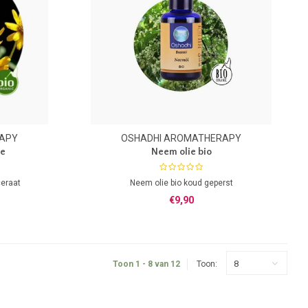
APY
OSHADHI AROMATHERAPY
ie
Neem olie bio
ceraat
Neem olie bio koud geperst
€9,90
8
Toon 1 - 8 van 12
Toon: