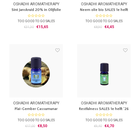
OSHADHI AROMATHERAPY
OSHADHI AROMATHERAPY
Sint Janskruid 20% in Olijfolie
Neem olie bio SALES 1e helft
SALES 07/26
'26
TOO GOOD TO GO SALES
TOO GOOD TO GO SALES
Sint Janskruid 20% in Olijfolie -
Neem olie bio koud geperst
€15,65
€4,45
€31,30
€8,90
Maceraat
OSHADHI AROMATHERAPY
OSHADHI AROMATHERAPY
Plai-Gember Cassumunar
Restfulness SALES 1e helft '26
SALES 1e helft '26
TOO GOOD TO GO SALES
TOO GOOD TO GO SALES
Zingiber cassumunar ( Plai )
Restfulness
€8,50
€4,70
€17,00
€9,40
100% zuivere essentiele olie
Synergie blend van 100% zuivere
essentiele olien