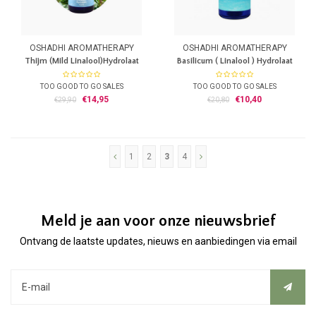
OSHADHI AROMATHERAPY
OSHADHI AROMATHERAPY
Thijm (Mild Linalool)Hydrolaat
Basilicum ( Linalool ) Hydrolaat
Bio SALES 1e helft 26
Bio SALES 1e helft '26
TOO GOOD TO GO SALES
TOO GOOD TO GO SALES
Thijm Hydrolaat Bio
Basilicum ( Linalool ) Hydrolaat Bio
€14,95
€10,40
€29,90
€20,80
Botanische naam: Thymus vulgaris
Botanische naam: Ocimum
100% zuiver Hydrolaat
Basilicum
Uit planten van gecontroleerde
100% zuiver Hydrolaat
biologische teelt
Uit planten van gecontroleerde
Zonder toevoeging van Alcohol
biologische teelt
1
2
3
4
Herkomst: Frankrijk
Zonder toevoeging van Alcohol
Koel bewaren
Herkomst: Egypte
Koel bewaren
Meld je aan voor onze nieuwsbrief
Ontvang de laatste updates, nieuws en aanbiedingen via email