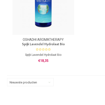
OSHADHI AROMATHERAPY
Spijk Lavendel Hydrolaat Bio
Spijk Lavendel Hydrolaat Bio
Botanische naam: Lavandula latifolia
€18,35
100% zuiver Hydrolaat
Uit planten van gecontroleerde biologische
teelt
Zonder toevoeging van Alcohol
Nieuwste producten
Herkomst: Spanje
Koel bewaren