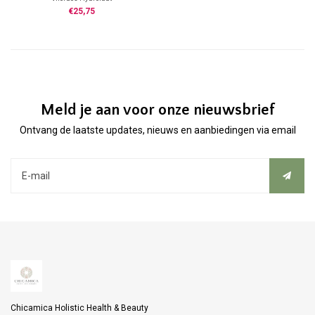
Botanische naam: Sambucus Nigra
€25,75
100% zuiver Hydrolaat
Uit planten van gecontroleerde
biologische teelt
Bloesem/bladeren
Zonder toevoeging van Alcohol
Herkomst: Oostenrijk
Koel bewaren
Meld je aan voor onze nieuwsbrief
Ontvang de laatste updates, nieuws en aanbiedingen via email
Chicamica Holistic Health & Beauty