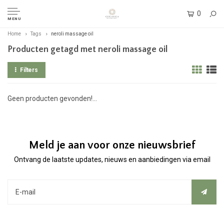
0
MENU
Home
Tags
neroli massage oil
Producten getagd met neroli massage oil
Filters
Geen producten gevonden!...
Meld je aan voor onze nieuwsbrief
Ontvang de laatste updates, nieuws en aanbiedingen via email