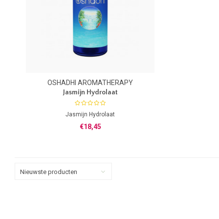
OSHADHI AROMATHERAPY
Jasmijn Hydrolaat
Jasmijn Hydrolaat
Botanische naam: Jasminum grandiflorum
€18,45
100% zuiver Hydrolaat
Uit planten van gecontroleerde biologische
teelt
Zonder toevoeging van Alcohol
Nieuwste producten
Herkomst: India
Koel bewaren