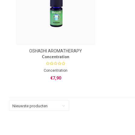
OSHADHI AROMATHERAPY
Concentration
Concentration
Synergie blend van 100% zuivere essentiele
€7,90
olien
Nieuwste producten