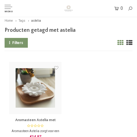
0
MENU
Home
Tags
astelia
Producten getagd met astelia
Filters
Aromasteen Astelia met
houten onderlegger
Aromasteen Astelia zorgt voor een
aangename subtiele
€14,97