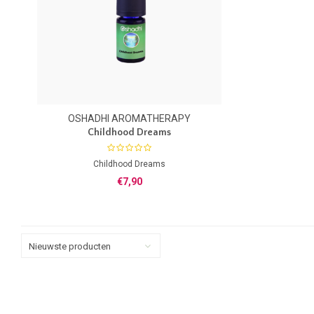
OSHADHI AROMATHERAPY
Childhood Dreams
Childhood Dreams
Synergie blend van 100% zuivere essentiele
€7,90
olien
Nieuwste producten