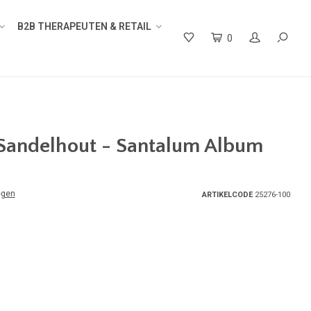
B2B THERAPEUTEN & RETAIL
0
Sandelhout - Santalum Album
egen
ARTIKELCODE
25276-100