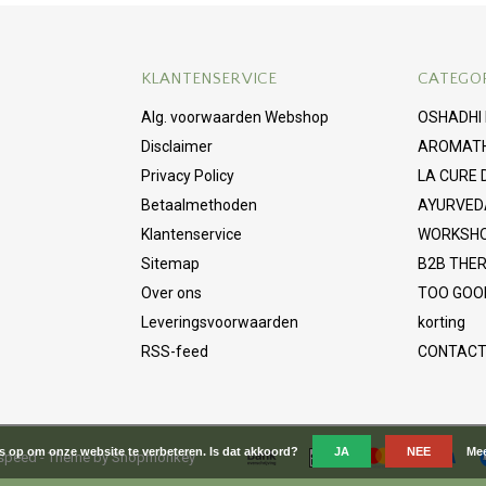
KLANTENSERVICE
CATEGO
Alg. voorwaarden Webshop
OSHADHI
Disclaimer
AROMAT
Privacy Policy
LA CURE
Betaalmethoden
AYURVED
Klantenservice
WORKSHO
Sitemap
B2B THER
Over ons
TOO GOOD
Leveringsvoorwaarden
korting
RSS-feed
CONTAC
es op om onze website te verbeteren. Is dat akkoord?
JA
NEE
Mee
tspeed
- Theme by
Shopmonkey