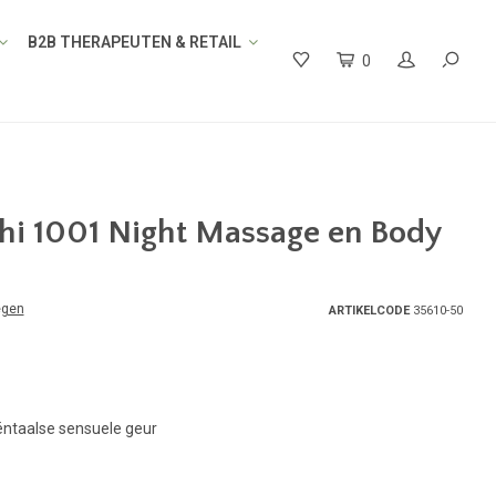
B2B THERAPEUTEN & RETAIL
0
hi 1001 Night Massage en Body
egen
ARTIKELCODE
35610-50
ëntaalse sensuele geur