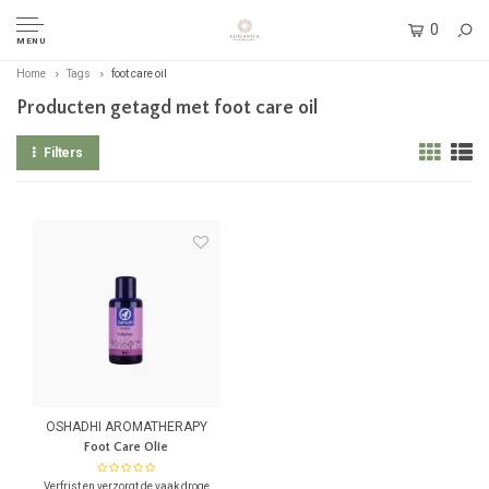
0
MENU
Home
Tags
foot care oil
Producten getagd met foot care oil
Filters
OSHADHI AROMATHERAPY
Foot Care Olie
Verfrist en verzorgt de vaak droge