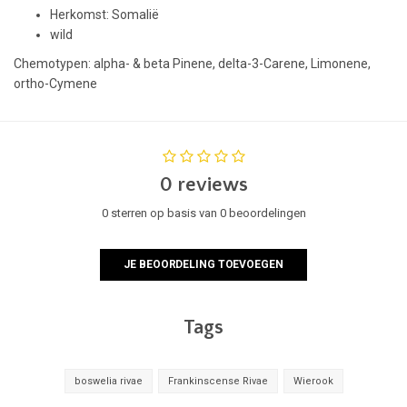
Herkomst: Somalië
wild
Chemotypen: alpha- & beta Pinene, delta-3-Carene, Limonene,
ortho-Cymene
0 reviews
0 sterren op basis van 0 beoordelingen
JE BEOORDELING TOEVOEGEN
Tags
boswelia rivae
Frankinscense Rivae
Wierook