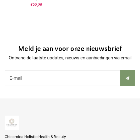
Botanische naam: Coriandrum
€22,25
sativum
100% zuiver Hydrolaat
Uit planten van gecontroleerde
biologische teelt
Zonder toevoeging van Alcohol
Herkomst: Frankrijk
Koel bewaren
Meld je aan voor onze nieuwsbrief
Ontvang de laatste updates, nieuws en aanbiedingen via email
Chicamica Holistic Health & Beauty