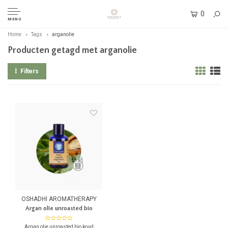
0
MENU
Home
Tags
arganolie
Producten getagd met arganolie
Filters
OSHADHI AROMATHERAPY
Argan olie unroasted bio
Argan olie unroasted bio koud