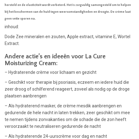
hersteld en de elasticiteit wordt verbeterd. Het is zorgvuldig samengesteld om te helpen
bij het beschermen van de huid tegen weersomstandigheden en droogte. De crème laat
geen vette sporen na.
inhoud:
Dode Zee mineralen en zouten, Apple extract, vitamine E, Wortel
Extract.
Andere actie’s en ideeën voor La Cure
Moisturizing Cream:
– Hydraterende crème voor lichaam en gezicht
– Geschikt voor therapie bij psoriasis, eczeem en iedere huid die
zeer droog of schilferend reageert, zoveel als nodig op de droge
plaatsen aanbrengen
– Als hydraterend masker, de crème mesdik aanbrengen en
gedurende de hele nacht in laten trekken, zeer geschikt om mee
te nemen tijdens zonvakanties om de schade die de zon heeft
veroorzaakt te neutraliseren gedurende de nacht
– Als hydraterende 24-uurscrème voor dag en nacht