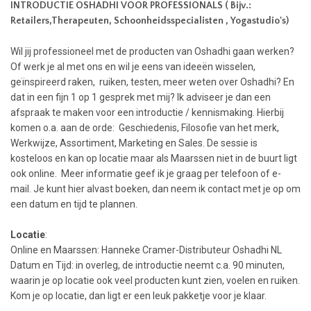
INTRODUCTIE OSHADHI VOOR PROFESSIONALS ( Bijv.:
Retailers,Therapeuten, Schoonheidsspecialisten , Yogastudio's)
Wil jij professioneel met de producten van Oshadhi gaan werken?
Of werk je al met ons en wil je eens van ideeën wisselen,
geïnspireerd raken, ruiken, testen, meer weten over Oshadhi? En
dat in een fijn 1 op 1 gesprek met mij? Ik adviseer je dan een
afspraak te maken voor een introductie / kennismaking. Hierbij
komen o.a. aan de orde: Geschiedenis, Filosofie van het merk,
Werkwijze, Assortiment, Marketing en Sales. De sessie is
kosteloos en kan op locatie maar als Maarssen niet in de buurt ligt
ook online. Meer informatie geef ik je graag per telefoon of e-
mail. Je kunt hier alvast boeken, dan neem ik contact met je op om
een datum en tijd te plannen.
Locatie
:
Online en Maarssen: Hanneke Cramer-Distributeur Oshadhi NL
Datum en Tijd: in overleg, de introductie neemt c.a. 90 minuten,
waarin je op locatie ook veel producten kunt zien, voelen en ruiken.
Kom je op locatie, dan ligt er een leuk pakketje voor je klaar.