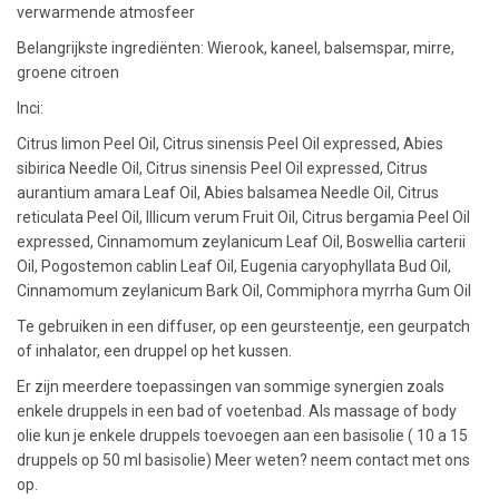
verwarmende atmosfeer
Belangrijkste ingrediënten: Wierook, kaneel, balsemspar, mirre,
groene citroen
Inci:
Citrus limon Peel Oil, Citrus sinensis Peel Oil expressed, Abies
sibirica Needle Oil, Citrus sinensis Peel Oil expressed, Citrus
aurantium amara Leaf Oil, Abies balsamea Needle Oil, Citrus
reticulata Peel Oil, Illicum verum Fruit Oil, Citrus bergamia Peel Oil
expressed, Cinnamomum zeylanicum Leaf Oil, Boswellia carterii
Oil, Pogostemon cablin Leaf Oil, Eugenia caryophyllata Bud Oil,
Cinnamomum zeylanicum Bark Oil, Commiphora myrrha Gum Oil
Te gebruiken in een diffuser, op een geursteentje, een geurpatch
of inhalator, een druppel op het kussen.
Er zijn meerdere toepassingen van sommige synergien zoals
enkele druppels in een bad of voetenbad. Als massage of body
olie kun je enkele druppels toevoegen aan een basisolie ( 10 a 15
druppels op 50 ml basisolie) Meer weten? neem contact met ons
op.